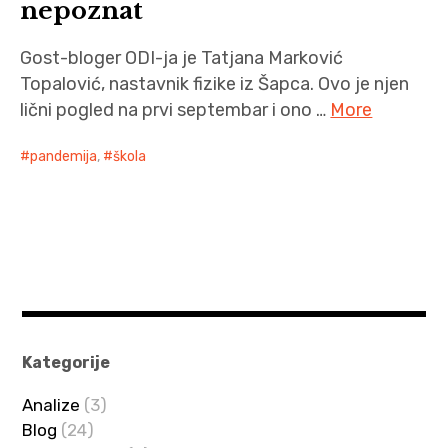
nepoznat
Gost-bloger ODI-ja je Tatjana Marković
Topalović, nastavnik fizike iz Šapca. Ovo je njen
lični pogled na prvi septembar i ono …
More
pandemija
,
škola
Kategorije
Analize
(3)
Blog
(24)