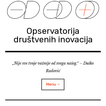
Skip
to
content
Opservatorija
društvenih inovacija
„Nije sve tvoje važnije od svega našeg.“ – Duško
Radović
Menu
Početna