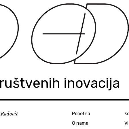
ruštvenih inovacija
o Radović
Početna
K
O nama
Vi