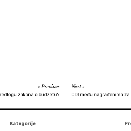
Previous
Next
predlogu zakona o budžetu?
ODI među nagrađenima za 
Kategorije
Pr