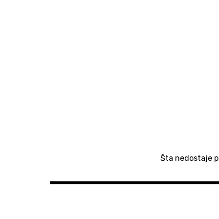
Post
navigation
Šta nedostaje 